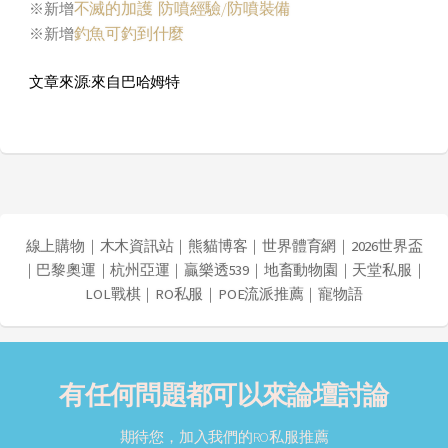
不滅的加護 防噴經驗/防噴裝備
※新增
釣魚可釣到什麼
※新增
文章來源:來自巴哈姆特
線上購物
｜
木木資訊站
｜
熊貓博客
｜
世界體育網
｜
2026世界盃
｜
巴黎奧運
｜
杭州亞運
｜
贏樂透539
｜
地畜動物園
｜
天堂私服
｜
LOL戰棋
｜
RO私服
｜
POE流派推薦
｜
寵物語
有任何問題都可以來論壇討論
期待您，加入我們的RO私服推薦