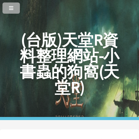
(台版)天堂R資
料整理網站-小
書蟲的狗窩(天
堂R)