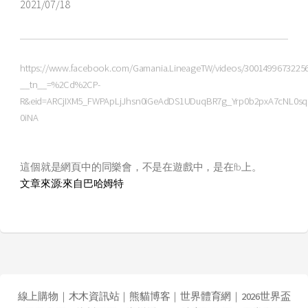
2021/07/18
https://www.facebook.com/Gamania.LineageTW/videos/3001499673225
__tn__=%2Cd%2CP-
R&eid=ARCjIXM5_FWPApLjJhsn0iGeAdDS1UDuqBR7g_Yrp0b2pxA7cNL0s
0iNA
這個就是網頁中的同樂會，不是在遊戲中，是在fb上。
文章來源:來自巴哈姆特
線上購物
｜
木木資訊站
｜
熊貓博客
｜
世界體育網
｜
2026世界盃