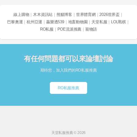
線上購物
｜
木木資訊站
｜
熊貓博客
｜
世界體育網
｜
2026世界盃
｜
巴黎奧運
｜
杭州亞運
｜
贏樂透539
｜
地畜動物園
｜
天堂私服
｜
LOL戰棋
｜
RO私服
｜
POE流派推薦
｜
寵物語
有任何問題都可以來論壇討論
期待您，加入我們的RO私服推薦
RO私服推薦
天堂私服推薦 © 2026