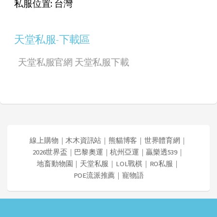
私服位置: 台灣
天堂私服-下載區
天堂私服官網
天堂私服下載
線上購物
｜
木木資訊站
｜
熊貓博客
｜
世界體育網
｜
2026世界盃
｜
巴黎奧運
｜
杭州亞運
｜
贏樂透539
｜
地畜動物園
｜
天堂私服
｜
LOL戰棋
｜
RO私服
｜
POE流派推薦
｜
寵物語