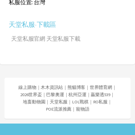
私服位置: 台灣
天堂私服-下載區
天堂私服官網
天堂私服下載
線上購物
｜
木木資訊站
｜
熊貓博客
｜
世界體育網
｜
2026世界盃
｜
巴黎奧運
｜
杭州亞運
｜
贏樂透539
｜
地畜動物園
｜
天堂私服
｜
LOL戰棋
｜
RO私服
｜
POE流派推薦
｜
寵物語