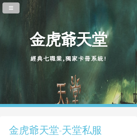
金虎爺天堂
經典七職業,獨家卡冊系統!
金虎爺天堂-天堂私服