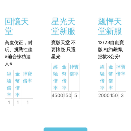
回憶天
星光天
飆悍天
堂
堂新服
堂新服
高度仿正，耐
寶版天堂 不
12/23自創寶
玩、挑戰性佳
要懷疑 只選
版,相約飆悍,
※適合練功達
星光
拯救3公分!
人※
經
金
掉寶
經
金
掉寶
經
金
掉寶
驗
幣
倍率
驗
幣
倍率
驗
幣
倍率
倍
倍
倍
倍
倍
倍
率
率
率
率
率
率
4500
150
5
2000
150
3
1
1
1