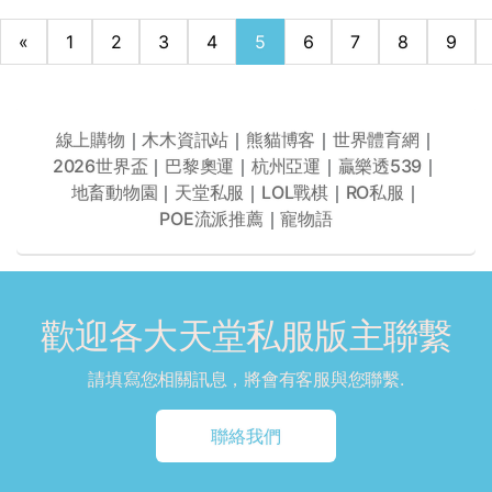
«
1
2
3
4
5
6
7
8
9
線上購物
｜
木木資訊站
｜
熊貓博客
｜
世界體育網
｜
2026世界盃
｜
巴黎奧運
｜
杭州亞運
｜
贏樂透539
｜
地畜動物園
｜
天堂私服
｜
LOL戰棋
｜
RO私服
｜
POE流派推薦
｜
寵物語
歡迎各大天堂私服版主聯繫
請填寫您相關訊息，將會有客服與您聯繫.
聯絡我們