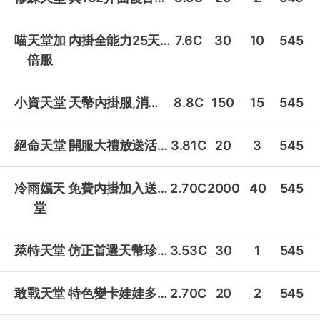
喵天堂加
內掛全能力25天幣經驗掉寶加倍
7.6C
30
10
545
倍服
小資天堂
天幣內掛服,消遣為上娛樂為主!
8.8C
150
15
545
絕命天堂
開服大禮放送活動眾多最佳遊戲平衡!
3.81C
20
3
545
冷雨嫣天
免費內掛加入送首儲古白全能!
2.70C
2000
40
545
堂
萊特天堂
仿正首選天幣珍貴寶物稀有物品有價!
3.53C
30
1
545
敢戰天堂
特色變卡娃娃多元系統等你來戰!
2.70C
20
2
545