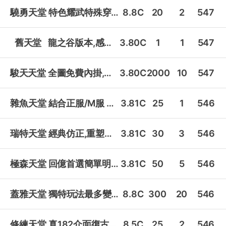
驍勇天堂
特色耀武特殊穿越地圖一起驍勇善戰!
8.8C
20
2
547
舊天堂
龍之谷版本,感動開服!
3.80C
1
1
547
駿天天堂
全圖免費內掛,寶版指標!
3.80C
2000
10
547
雜魚天堂
結合正服/M服 自動狩獵 團隊自製
3.81C
25
1
546
瑞特天堂
經典仿正,重塑當年我們的激情!
3.81C
30
3
546
極森天堂
回億首選簡單明瞭的天堂EASY!
3.81C
50
5
546
蓋雅天堂
獨特玩法最多變!福利敢放你敢戰嗎!
8.8C
300
20
546
修練天堂
真182介面復古經典!
8.5C
25
2
546