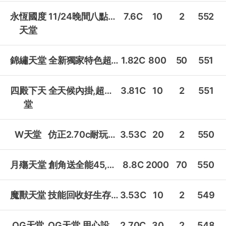
永恆國度
11/24晚間八點戰起來!
7.6C
10
2
552
天堂
錦繡天堂
全新獨家特色超耐玩寶版!
1.82C
800
50
551
四殿下天
全天候內掛,超耐玩,上班族的首選!
3.81C
10
2
551
堂
W天堂
仿正2.70c耐玩多項活動!
3.53C
20
2
550
月殤天堂
創角送全能45,內掛無需氪金隨你用
8.8C
2000
70
550
魔獸天堂
技能回收好生存,系統多到玩不膩!
3.53C
10
2
549
OG天堂
OG天堂,用心設計,內容超值!
2.70C
30
2
548