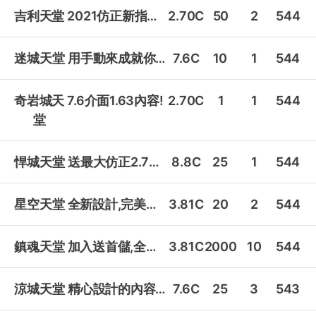
吉利天堂
2021仿正新指標吉利天堂!
2.70C
50
2
544
迷城天堂
用手動來成就你我的榮耀!
7.6C
10
1
544
奇岩城天
7.6介面1.63內容!
2.70C
1
1
544
堂
悍城天堂
送最大仿正2.7復古微虐玩法!
8.8C
25
1
544
星空天堂
全新設計,完美內掛,好玩!
3.81C
20
2
544
鎮魂天堂
加入送首儲,全圖免費內掛!
3.81C
2000
10
544
涼城天堂
精心設計的內容,迅速貼心專屬客服!
7.6C
25
3
543