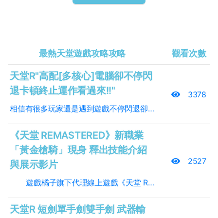
最熱天堂遊戲攻略攻略
觀看次數
天堂R"高配[多核心]電腦卻不停閃
退卡頓終止運作看過來!!"
3378
相信有很多玩家還是遇到遊戲不停閃退卻爬不到有效解法的相關文章!!經過幾百個小時不停的重灌系統.下載遊戲安裝.更新電腦驅動...等等...發現遊戲開啟後CPU的使用率在遊戲開啟後會提高到25%~30%爬到的相關文章提到將Lin.bin的親和性(CPU執行緒分配)數量變少後可以正常運行!!卻還是有許多玩家是無解的狀況,選角閃退.進入遊戲幾秒到幾十秒閃退...(翻桌以下幾行字告訴大家問題出在哪裡!!天堂長年使用的安保軟件nP衛士(一個菜兵在你按下開始時會隨遊戲啟動然後常駐到右下角去,然後把你的CPU資源占用!!我們需要把這個菜兵占用CPU資源的渠道降到最低,如何做呢?這個東西跟Lin.bin一樣,在遊戲啟動後無法在工作管理員找到它.你需要在按下開始之後到遊戲過場畫面結束前,找到你工作管理員視窗中的處理程序(系統是Win 7)裡面的一個叫做GameMon64.des按下右鍵設定親和性，降低使用GameMon64.des
《天堂 REMASTERED》新職業
「黃金槍騎」現身 釋出技能介紹
2527
與展示影片
遊戲橘子旗下代理線上遊戲《天堂 REMASTERED（以下簡稱天堂 R）》今（10）日改版正式開放新職業「黃金槍騎」，同時舉辦跨服的多輪玩家競賽「槍騎王者大師賽」等。官方更預告「最強血盟爭霸戰」將於 2021 年 1 月份開放報名，賽事將從 2 月展開、共為期 4 週，玩家將挑戰最強血盟稱號。 全新職業「黃金槍騎」正式上線、首度釋出新職業技能影片 《天堂 R》全新職業「黃金槍騎」今日登場，主要武器為「槍」，可透過技能「轉換」自由切換遠攻或近戰型態，為遊戲首位中距離攻擊職業定位，遠近距離攻擊兼顧、且精通多樣被動技能；強大招牌控制技能「殘酷」：在近戰型態時，可將對手暈眩並瞬間拖至面前、遠攻型態則會轉變為讓對手瞬間擊退與暈眩；「黃金槍騎」擁有媲美「騎士」的體質及技能，能延伸各種連招玩法來重創對手。Lv.85 可習得「施壓：死亡召喚」，技能命中會使對手無法透過回捲傳送回家、並在嘗試使用時造成追加傷害。 官方表示，推出「轉職紀念活動」經驗合併上限開放至 Lv.90，可領取「黃金槍騎轉職紀念箱子（活動）」有機會取得「黃金槍騎」稀有技能書。同時還有「新職業成就活動」，即日起至 2021 年 2 月 18 日，個人成就達到條件，可領取多項獎勵。 首度舉辦跨服多輪競賽「槍騎王者大師賽」、獎勵總價值近 50 萬台幣 迎接大改版，官方宣布將首度舉辦跨服的多輪玩家競賽「槍騎王者大師賽，總獎勵價值高達近 50 萬台幣。12 月 20 日「世界攻城」及 12 月 27 日各伺服器「一般攻城」勝利的血盟可獲得出賽資格，並指派 3 位盟友出戰 1 月 8 日的小組賽，於 1 月 9 日進行前四強及冠亞季軍賽；每隊擁有固定金幣可添購裝備、技能、消耗品，每輪為兩大伺服器進行三回合對戰，獲取積分高的隊伍晉級下一輪；前三名獎勵為：冠軍 30 萬樂豆點、亞軍 15 萬樂豆點、季軍 4 萬 5 千元樂豆點，並且優勝代表所屬伺服器，可取得兩週「雕像紀念 BUFF」。
天堂R 短劍單手劍雙手劍 武器輸