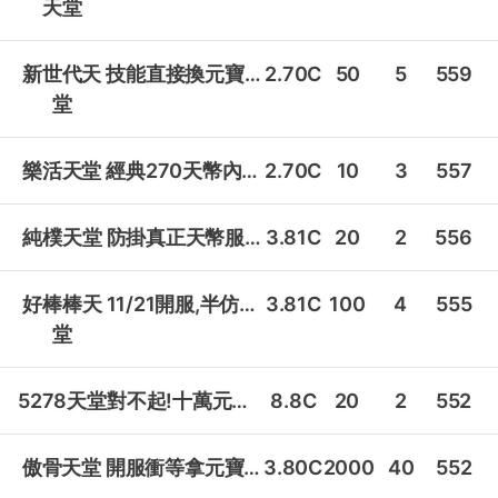
天堂
新世代天
技能直接換元寶,高級變身直接送!
2.70C
50
5
559
堂
樂活天堂
經典270天幣內掛懷舊仿正!
2.70C
10
3
557
純樸天堂
防掛真正天幣服,東西有價值!
3.81C
20
2
556
好棒棒天
11/21開服,半仿正送屠龍變身!
3.81C
100
4
555
堂
5278天堂
對不起!十萬元寶等您領!
8.8C
20
2
552
傲骨天堂
開服衝等拿元寶,出生送內掛!
3.80C
2000
40
552