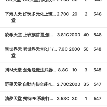
下港人天
好玩多元化上班族首選!
2.70C
20
2
548
堂
凌希天堂
上班族首選,創角送內掛!
3.81C
2000
40
548
異世界天
異世界天堂R,11/24火爆加開2服!
7.6C
2000
50
548
堂
抖M天堂
創角送魔法武器,英雄變身隨你變!
8.8C
10
3
548
野望天堂
自動內掛全能45最新天M戒指擴充!
2.70C
2000
35
547
清夢天堂
獨特PK系統打王掛賣送元寶爬塔!
3.53C
30
1
547