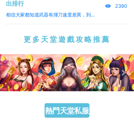
出排行
2390
相信大家都知道武器有揮刀速度差異，到底該拿短劍/單手劍/雙手劍？想必部份玩家一定很困擾，這邊提供一些比較資訊讓大家有個參考。以下比較為常見的短劍/單手劍/雙手劍的比較，僅含武器傷害，包含強化/屬性/暴擊/力量加成傷害，並帶入攻速/大小怪/減傷等差異做比較，不包含技能傷害加成等(這個很重要..如狂襲.反屏.焰刃.肆虐...等)(補充說明：單/雙手槍矛的揮刀速度幾乎跟雙手劍一樣，因屬於輔助武器就不列入比較排行)結果如下圖：小結一：小怪傷害：+9四階騎士團短劍(13690) > +9四階武刃(13577) > +7三階真細劍(13404)這三把武器真的用起來感覺不出差異...到了+10五階武刃(14513)或+9四階真細劍(14340)才比較有感。－－
更多天堂遊戲攻略推薦
Previous
Next
熱門天堂私服