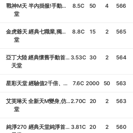
戰神M天
半內掛服!手動也好玩!
8.5C
50
4
566
堂
金虎爺天
經典七職業,獨家卡冊系統!
8.8C
15
2
565
堂
亞丁大陸
經典懷舊手動首選,永久送跑步!
3.53C
30
2
564
天堂
星彩天堂
經驗值2千倍、金錢50倍、掉寶1倍 最高轉生20次，90級可獲得返生藥水， 每次轉生依職業增加固定血魔量及1點屬性點
7.6C
2000
50
563
艾芙琳天
全新天M變身,仿正耐玩,附內掛!
2.70C
20
2
563
堂
純淨270
經典天堂純淨首選!
3.81C
20
2
560